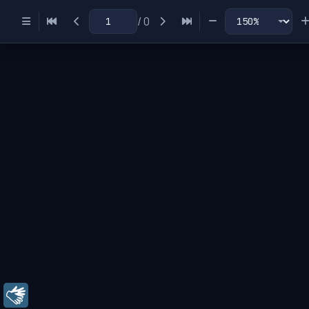
/
0
Miniaturas
Índice
Libras