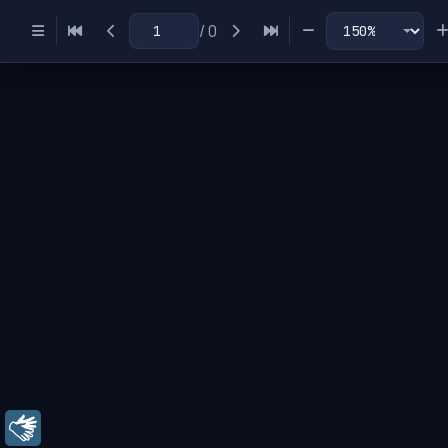
/
0
Miniaturas
Índice
Libras