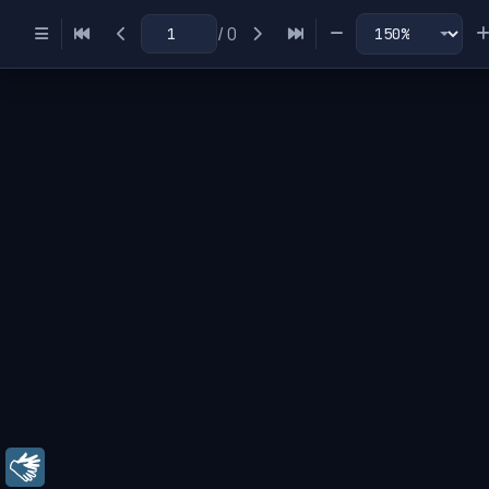
/
0
Miniaturas
Índice
Libras