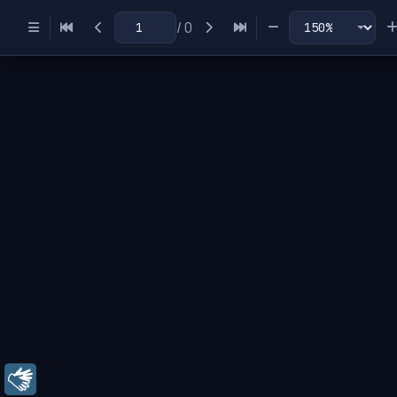
/
0
Miniaturas
Índice
Libras