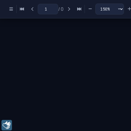
/
0
Miniaturas
Índice
Libras