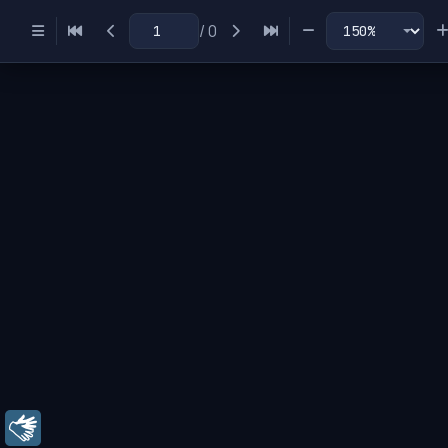
/
0
Miniaturas
Índice
Libras